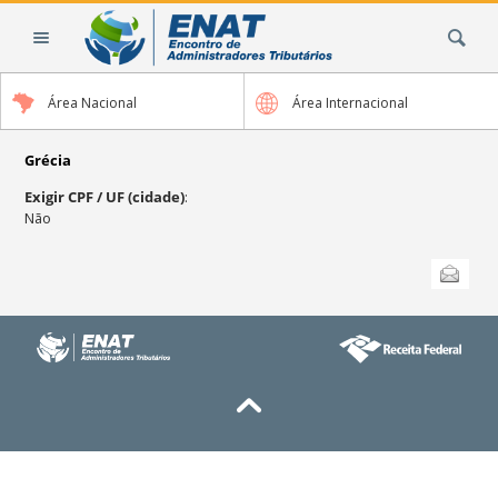
Ir
Busca
para
o
conteúdo.
Área Nacional
Área Internacional
|
Ir
para
Grécia
a
Exigir CPF / UF (cidade)
:
navegação
Não
Ações
Enviar
do
documento