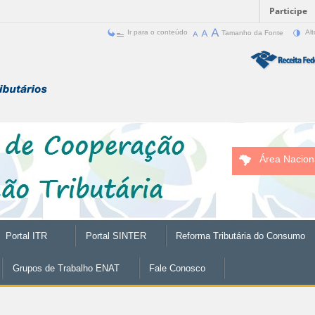
Participe
Ir para o conteúdo
Tamanho da Fonte
Alt
Área Nacion
Portal ITR
Portal SINTER
Reforma Tributária do Consumo
Grupos de Trabalho ENAT
Fale Conosco