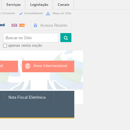
Serviços
Legislação
Canais
o Contraste
Acessibilidade
Mapa do Sítio
Acesso Restrito
Busca
apenas nesta seção
al
Área Internacional
Nota Fiscal Eletrônica