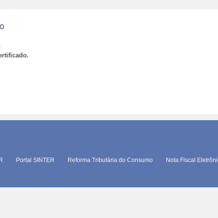
ão
)
rtificado.
TR
Portal SINTER
Reforma Tributária do Consumo
Nota Fiscal Eletrôn