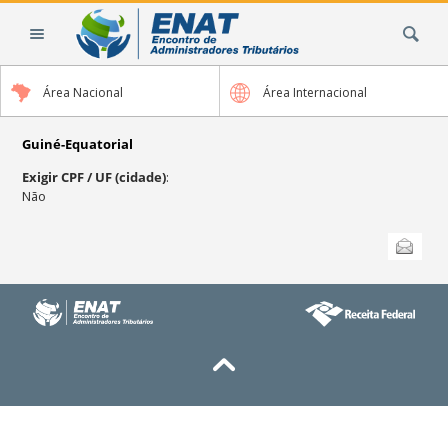
Ir
Busca
para
o
conteúdo.
Área Nacional
Área Internacional
|
Ir
para
Guiné-Equatorial
a
Exigir CPF / UF (cidade)
:
navegação
Não
Ações
Enviar
do
documento