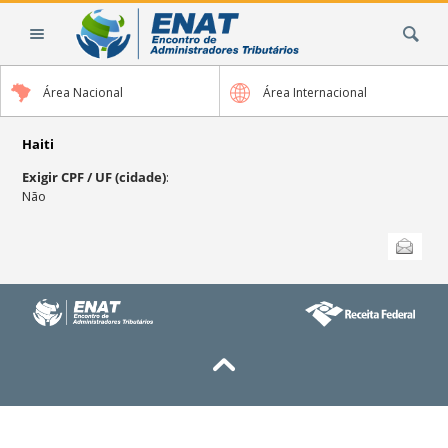
Ir
Busca
para
o
conteúdo.
Área Nacional
Área Internacional
|
Ir
para
Haiti
a
Exigir CPF / UF (cidade)
:
navegação
Não
Ações
Enviar
do
documento