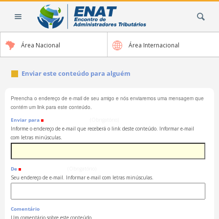
Ir
Busca
para
o
conteúdo.
Área Nacional
Área Internacional
|
Ir
para
Enviar este conteúdo para alguém
a
navegação
Preencha o endereço de e-mail de seu amigo e nós enviaremos uma mensagem que
contém um link para este conteúdo.
Enviar para
(Obrigatório)
Informe o endereço de e-mail que receberá o link deste conteúdo. Informar e-mail
com letras minúsculas.
De
(Obrigatório)
Seu endereço de e-mail. Informar e-mail com letras minúsculas.
Comentário
Um comentário sobre este conteúdo.