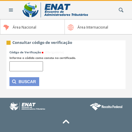
Ir
Busca
para
o
conteúdo.
Área Nacional
Área Internacional
|
Ir
para
Consultar código de verificação
a
Código de Verificação
(Obrigatório)
navegação
Informe o códido como consta no certificado.