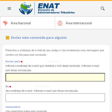
Ir
Busca
para
o
conteúdo.
Área Nacional
Área Internacional
|
Ir
para
Enviar este conteúdo para alguém
a
navegação
Preencha o endereço de e-mail de seu amigo e nós enviaremos uma mensagem que
contém um link para este conteúdo.
Enviar para
(Obrigatório)
Informe o endereço de e-mail que receberá o link deste conteúdo. Informar e-mail
com letras minúsculas.
De
(Obrigatório)
Seu endereço de e-mail. Informar e-mail com letras minúsculas.
Comentário
Um comentário sobre este conteúdo.