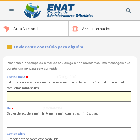
Ir
Busca
para
o
conteúdo.
Área Nacional
Área Internacional
|
Ir
para
Enviar este conteúdo para alguém
a
navegação
Preencha o endereço de e-mail de seu amigo e nós enviaremos uma mensagem que
contém um link para este conteúdo.
Enviar para
(Obrigatório)
Informe o endereço de e-mail que receberá o link deste conteúdo. Informar e-mail
com letras minúsculas.
De
(Obrigatório)
Seu endereço de e-mail. Informar e-mail com letras minúsculas.
Comentário
Um comentário sobre este conteúdo.