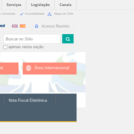
Serviços
Legislação
Canais
o Contraste
Acessibilidade
Mapa do Sítio
Acesso Restrito
Busca
apenas nesta seção
al
Área Internacional
Nota Fiscal Eletrônica