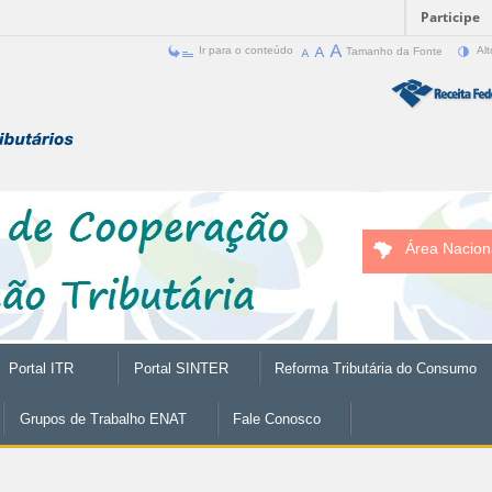
Participe
Ir para o conteúdo
Tamanho da Fonte
Alt
Área Nacion
Portal ITR
Portal SINTER
Reforma Tributária do Consumo
Grupos de Trabalho ENAT
Fale Conosco