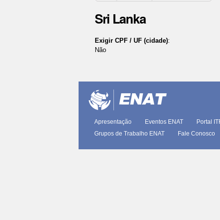
Sri Lanka
Exigir CPF / UF (cidade)
:
Não
Ações
do
documento
Apresentação
Eventos ENAT
Portal I
Grupos de Trabalho ENAT
Fale Conosco