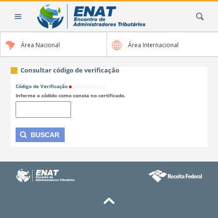
Ir
Busca
para
o
conteúdo.
Área Nacional
Área Internacional
|
Ir
para
Consultar código de verificação
a
Código de Verificação
(Obrigatório)
navegação
Informe o códido como consta no certificado.