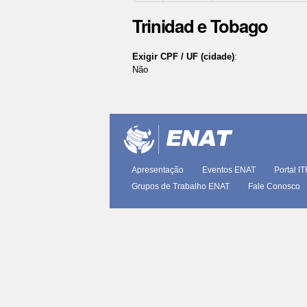
Trinidad e Tobago
Exigir CPF / UF (cidade)
:
Não
Ações
do
documento
Apresentação
Eventos ENAT
Portal I
Grupos de Trabalho ENAT
Fale Conosco