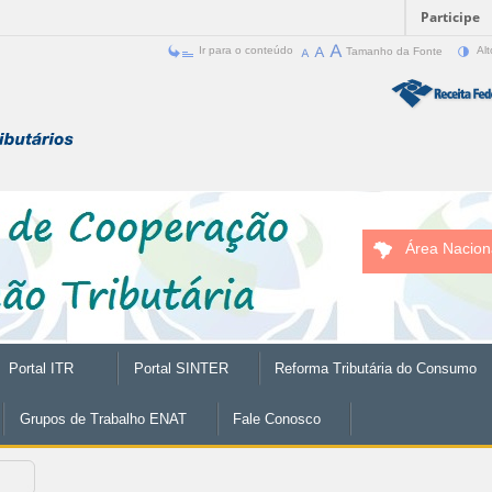
Participe
Ir para o conteúdo
Tamanho da Fonte
Alt
Área Nacion
Portal ITR
Portal SINTER
Reforma Tributária do Consumo
Grupos de Trabalho ENAT
Fale Conosco