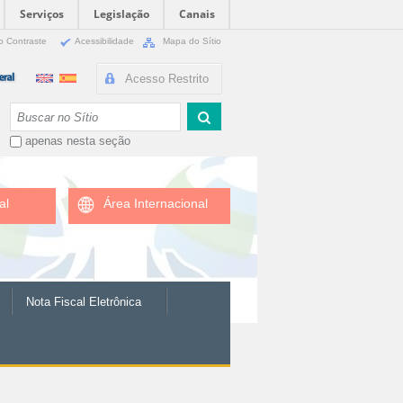
Serviços
Legislação
Canais
o Contraste
Acessibilidade
Mapa do Sítio
Acesso Restrito
Busca
apenas nesta seção
al
Área Internacional
Nota Fiscal Eletrônica