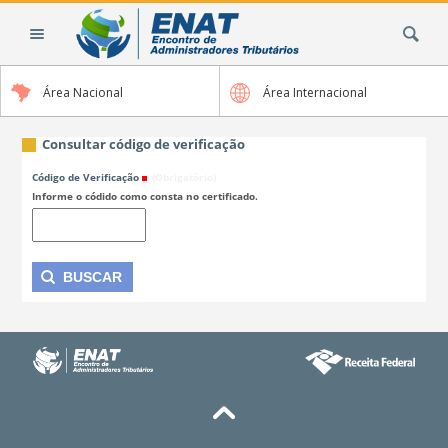
Ir
Busca
para
o
conteúdo.
Área Nacional
Área Internacional
|
Ir
para
Consultar código de verificação
a
Código de Verificação
(Obrigatório)
navegação
Informe o códido como consta no certificado.