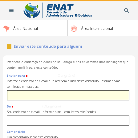
Ir
Busca
para
o
conteúdo.
Área Nacional
Área Internacional
|
Ir
para
Enviar este conteúdo para alguém
a
navegação
Preencha o endereço de e-mail de seu amigo e nós enviaremos uma mensagem que
contém um link para este conteúdo.
Enviar para
(Obrigatório)
Informe o endereço de e-mail que receberá o link deste conteúdo. Informar e-mail
com letras minúsculas.
De
(Obrigatório)
Seu endereço de e-mail. Informar e-mail com letras minúsculas.
Comentário
Um comentário sobre este conteúdo.