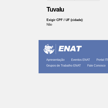
Tuvalu
Exigir CPF / UF (cidade)
:
Não
Ações
do
documento
Apresentação
Eventos ENAT
Portal I
Grupos de Trabalho ENAT
Fale Conosco