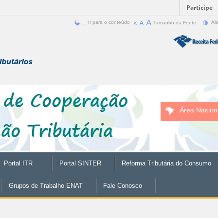
Participe
Ir para o conteúdo
Tamanho da Fonte
Alt
Área Nacion
Portal ITR
Portal SINTER
Reforma Tributária do Consumo
Grupos de Trabalho ENAT
Fale Conosco