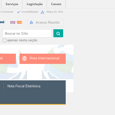
Serviços
Legislação
Canais
o Contraste
Acessibilidade
Mapa do Sítio
Acesso Restrito
Busca
apenas nesta seção
al
Área Internacional
Nota Fiscal Eletrônica