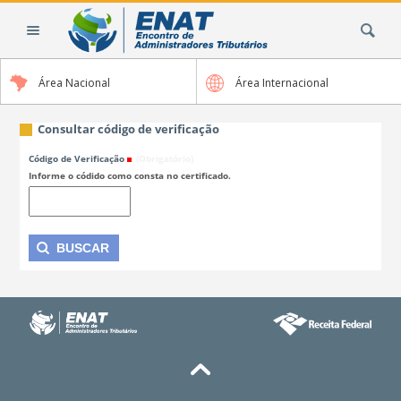
Ir
Busca
para
o
conteúdo.
Área Nacional
Área Internacional
|
Ir
para
Consultar código de verificação
a
Código de Verificação
(Obrigatório)
navegação
Informe o códido como consta no certificado.