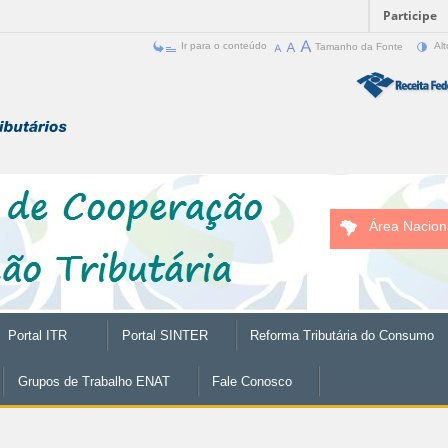
Participe
Ir para o conteúdo
Tamanho da Fonte
Alt
Área Nacion
Portal ITR
Portal SINTER
Reforma Tributária do Consumo
Grupos de Trabalho ENAT
Fale Conosco