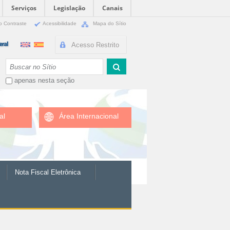
Serviços
Legislação
Canais
o Contraste
Acessibilidade
Mapa do Sítio
Acesso Restrito
Busca
apenas nesta seção
al
Área Internacional
Nota Fiscal Eletrônica