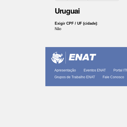
Uruguai
Exigir CPF / UF (cidade)
:
Não
Ações
do
documento
Apresentação
Eventos ENAT
Portal I
Grupos de Trabalho ENAT
Fale Conosco