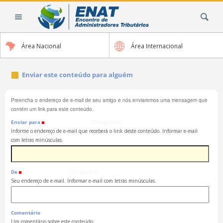
Ir
Busca
para
o
conteúdo.
Área Nacional
Área Internacional
|
Ir
para
Enviar este conteúdo para alguém
a
navegação
Preencha o endereço de e-mail de seu amigo e nós enviaremos uma mensagem que
contém um link para este conteúdo.
Enviar para
(Obrigatório)
Informe o endereço de e-mail que receberá o link deste conteúdo. Informar e-mail
com letras minúsculas.
De
(Obrigatório)
Seu endereço de e-mail. Informar e-mail com letras minúsculas.
Comentário
Um comentário sobre este conteúdo.