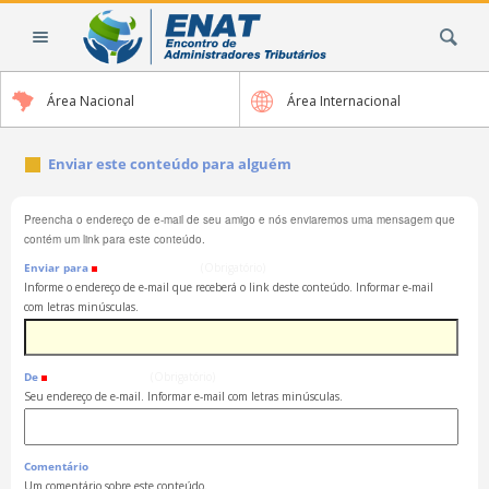
Ir
Busca
para
o
conteúdo.
Área Nacional
Área Internacional
|
Ir
para
Enviar este conteúdo para alguém
a
navegação
Preencha o endereço de e-mail de seu amigo e nós enviaremos uma mensagem que
contém um link para este conteúdo.
Enviar para
(Obrigatório)
Informe o endereço de e-mail que receberá o link deste conteúdo. Informar e-mail
com letras minúsculas.
De
(Obrigatório)
Seu endereço de e-mail. Informar e-mail com letras minúsculas.
Comentário
Um comentário sobre este conteúdo.