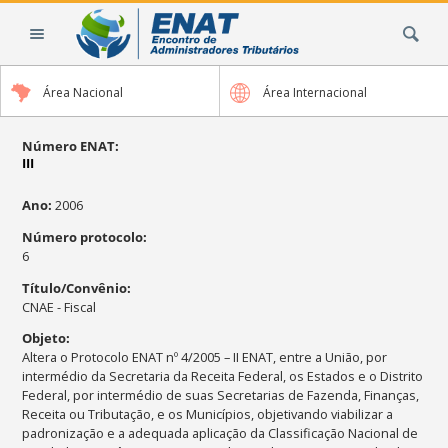
Ir
Busca
para
o
conteúdo.
Área Nacional
Área Internacional
|
Ir
para
Número ENAT
:
III
a
navegação
Ano
:
2006
Número protocolo
:
6
Título/Convênio
:
CNAE - Fiscal
Objeto
:
Altera o Protocolo ENAT nº 4/2005 – II ENAT, entre a União, por
intermédio da Secretaria da Receita Federal, os Estados e o Distrito
Federal, por intermédio de suas Secretarias de Fazenda, Finanças,
Receita ou Tributação, e os Municípios, objetivando viabilizar a
padronização e a adequada aplicação da Classificação Nacional de