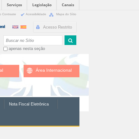
Serviços
Legislação
Canais
o Contraste
Acessibilidade
Mapa do Sítio
Acesso Restrito
Busca
apenas nesta seção
al
Área Internacional
Nota Fiscal Eletrônica