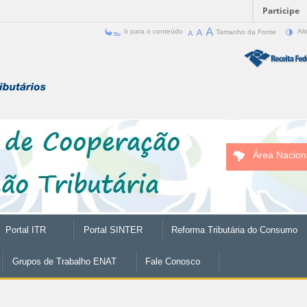
Participe
Ir para o conteúdo
Tamanho da Fonte
Alt
Área Nacion
Portal ITR
Portal SINTER
Reforma Tributária do Consumo
Grupos de Trabalho ENAT
Fale Conosco