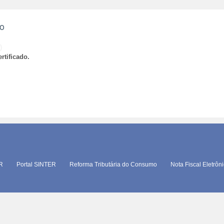
ão
)
rtificado.
TR
Portal SINTER
Reforma Tributária do Consumo
Nota Fiscal Eletrôn