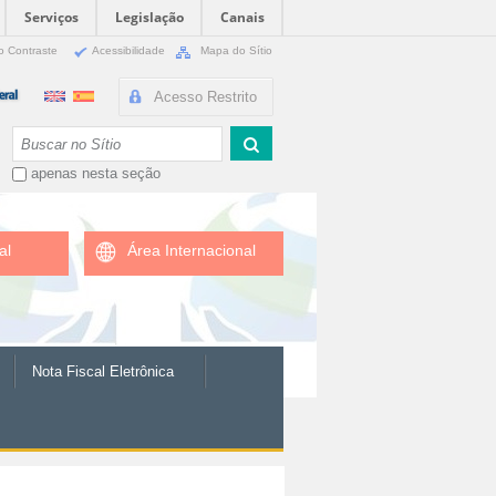
Serviços
Legislação
Canais
o Contraste
Acessibilidade
Mapa do Sítio
Acesso Restrito
Busca
apenas nesta seção
al
Área Internacional
Nota Fiscal Eletrônica