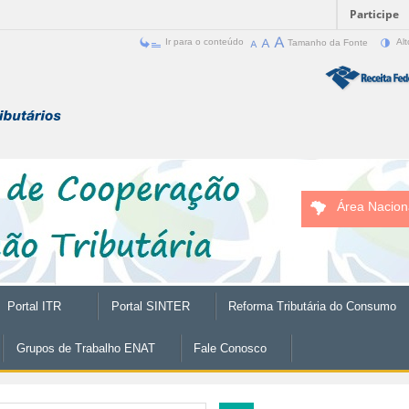
Participe
Ir para o conteúdo
Tamanho da Fonte
Alt
Área Nacion
Portal ITR
Portal SINTER
Reforma Tributária do Consumo
Grupos de Trabalho ENAT
Fale Conosco