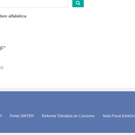
dem alfabética
IF"
IF
TR
Portal SINTER
Reforma Tributária do Consumo
Nota Fiscal Eletrôn