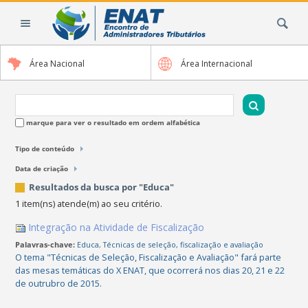
Ir
Busca
para
o
conteúdo.
Área Nacional
Área Internacional
|
Ir
para
a
marque para ver o resultado em ordem alfabética
navegação
Tipo de conteúdo
Data de criação
Resultados da busca por "Educa"
1 item(ns) atende(m) ao seu critério.
Integração na Atividade de Fiscalização
Palavras-chave:
Educa
,
Técnicas de seleção, fiscalização e avaliação
O tema "Técnicas de Seleção, Fiscalização e Avaliação" fará parte
das mesas temáticas do X ENAT, que ocorrerá nos dias 20, 21 e 22
de outrubro de 2015.