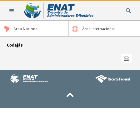
Ir
Busca
para
o
conteúdo.
Área Nacional
Área Internacional
|
Ir
para
Codajás
a
Ações
Enviar
do
navegação
documento