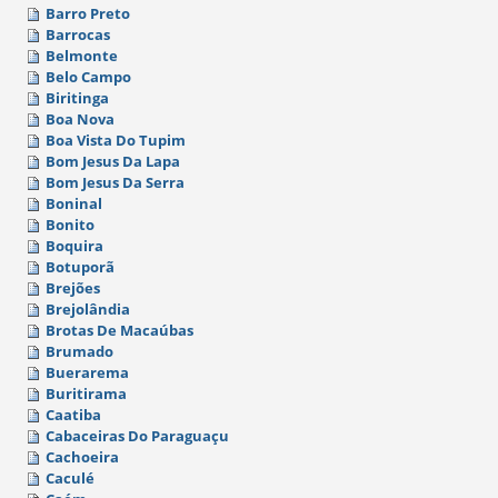
Barro Preto
Barrocas
Belmonte
Belo Campo
Biritinga
Boa Nova
Boa Vista Do Tupim
Bom Jesus Da Lapa
Bom Jesus Da Serra
Boninal
Bonito
Boquira
Botuporã
Brejões
Brejolândia
Brotas De Macaúbas
Brumado
Buerarema
Buritirama
Caatiba
Cabaceiras Do Paraguaçu
Cachoeira
Caculé