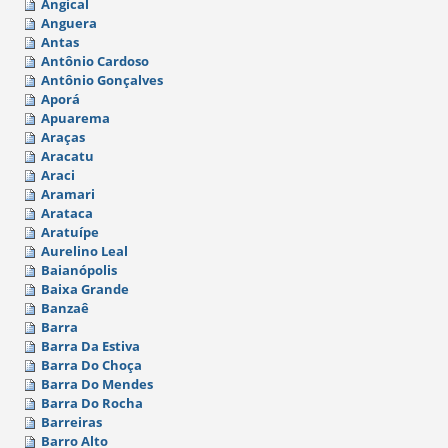
Angical
Anguera
Antas
Antônio Cardoso
Antônio Gonçalves
Aporá
Apuarema
Araças
Aracatu
Araci
Aramari
Arataca
Aratuípe
Aurelino Leal
Baianópolis
Baixa Grande
Banzaê
Barra
Barra Da Estiva
Barra Do Choça
Barra Do Mendes
Barra Do Rocha
Barreiras
Barro Alto