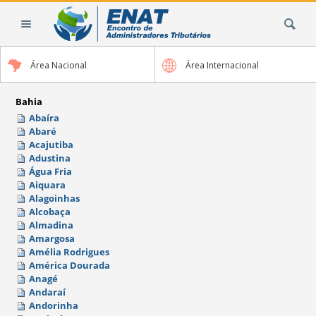
Ir
Busca
para
o
conteúdo.
Área Nacional
Área Internacional
|
Ir
para
Bahia
a
Abaíra
Abaré
navegação
Acajutiba
Adustina
Água Fria
Aiquara
Alagoinhas
Alcobaça
Almadina
Amargosa
Amélia Rodrigues
América Dourada
Anagé
Andaraí
Andorinha