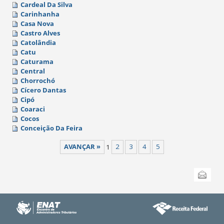
Cardeal Da Silva
Carinhanha
Casa Nova
Castro Alves
Catolândia
Catu
Caturama
Central
Chorrochó
Cícero Dantas
Cipó
Coaraci
Cocos
Conceição Da Feira
AVANÇAR »
1
2
3
4
5
Ações
Enviar
do
documento