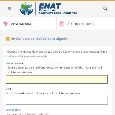
Ir
Busca
para
o
conteúdo.
Área Nacional
Área Internacional
|
Ir
para
Enviar este conteúdo para alguém
a
navegação
Preencha o endereço de e-mail de seu amigo e nós enviaremos uma mensagem que
contém um link para este conteúdo.
Enviar para
(Obrigatório)
Informe o endereço de e-mail que receberá o link deste conteúdo. Informar e-mail
com letras minúsculas.
De
(Obrigatório)
Seu endereço de e-mail. Informar e-mail com letras minúsculas.
Comentário
Um comentário sobre este conteúdo.