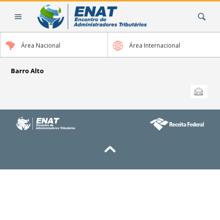
Ir
Busca
para
o
conteúdo.
Área Nacional
Área Internacional
|
Ir
para
Barro Alto
a
Ações
Enviar
do
navegação
documento