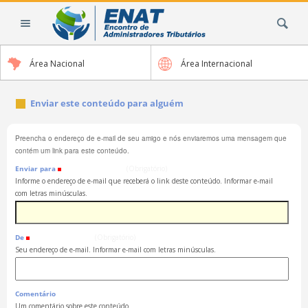
Ir
Busca
para
o
conteúdo.
Área Nacional
Área Internacional
|
Ir
para
Enviar este conteúdo para alguém
a
navegação
Preencha o endereço de e-mail de seu amigo e nós enviaremos uma mensagem que
contém um link para este conteúdo.
Enviar para
(Obrigatório)
Informe o endereço de e-mail que receberá o link deste conteúdo. Informar e-mail
com letras minúsculas.
De
(Obrigatório)
Seu endereço de e-mail. Informar e-mail com letras minúsculas.
Comentário
Um comentário sobre este conteúdo.