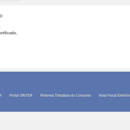
ão
)
rtificado.
TR
Portal SINTER
Reforma Tributária do Consumo
Nota Fiscal Eletrôn