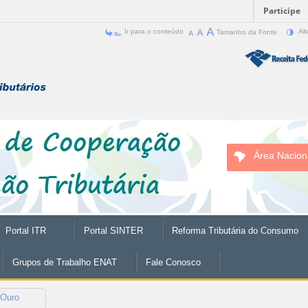
Participe
Ir para o conteúdo
Tamanho da Fonte
Alt
Área Nacion
Portal ITR
Portal SINTER
Reforma Tributária do Consumo
Grupos de Trabalho ENAT
Fale Conosco
 Ouro