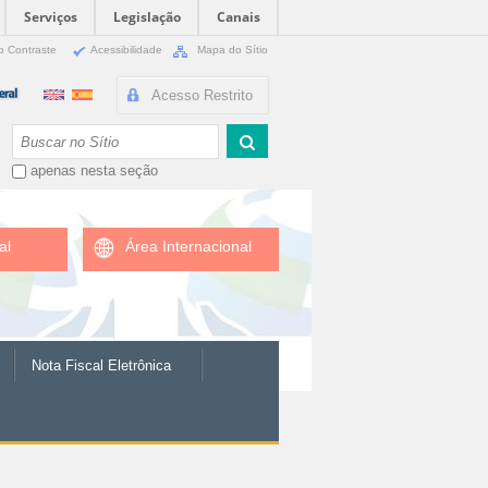
Serviços
Legislação
Canais
o Contraste
Acessibilidade
Mapa do Sítio
Acesso Restrito
Busca
apenas nesta seção
al
Área Internacional
Nota Fiscal Eletrônica