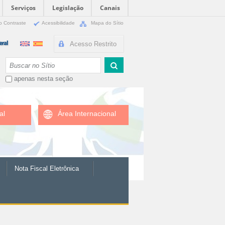
Serviços
Legislação
Canais
o Contraste
Acessibilidade
Mapa do Sítio
Acesso Restrito
Busca
apenas nesta seção
al
Área Internacional
Nota Fiscal Eletrônica