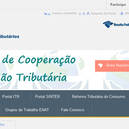
Participe
Ir para o conteúdo
Tamanho da Fonte
Alt
Área Nacion
Portal ITR
Portal SINTER
Reforma Tributária do Consumo
Grupos de Trabalho ENAT
Fale Conosco
los