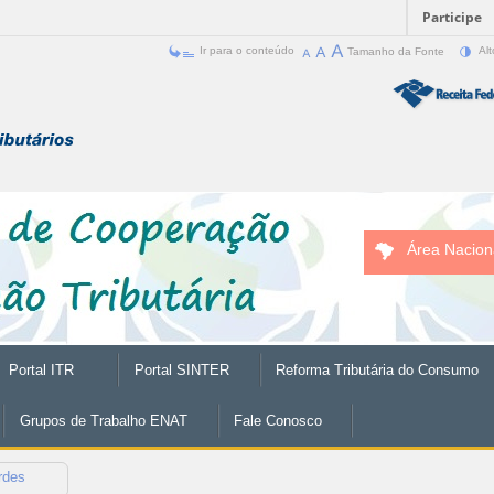
Participe
Ir para o conteúdo
Tamanho da Fonte
Alt
Área Nacion
Portal ITR
Portal SINTER
Reforma Tributária do Consumo
Grupos de Trabalho ENAT
Fale Conosco
rdes