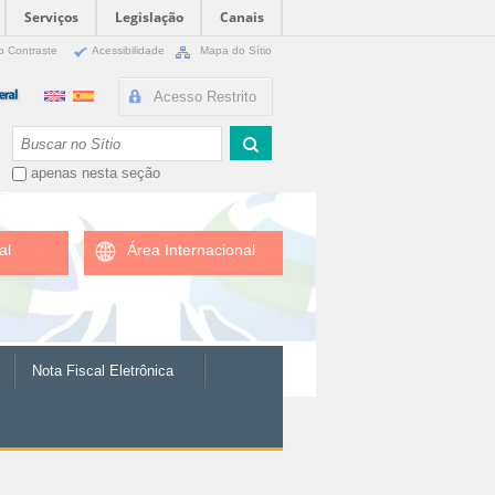
Serviços
Legislação
Canais
o Contraste
Acessibilidade
Mapa do Sítio
Acesso Restrito
Busca
apenas nesta seção
al
Área Internacional
Nota Fiscal Eletrônica