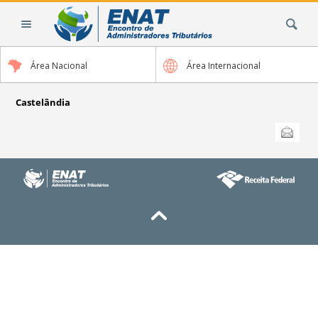
Ir
Busca
para
o
conteúdo.
Área Nacional
Área Internacional
|
Ir
para
Castelândia
a
Ações
Enviar
do
navegação
documento