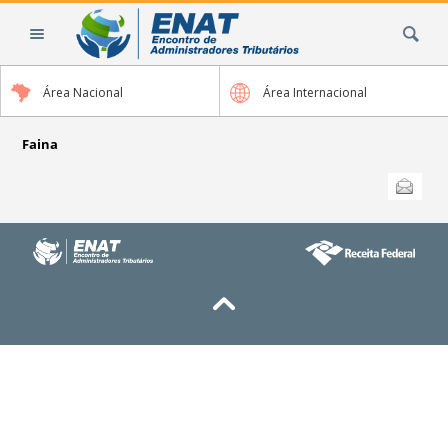
Ir
Busca
para
o
conteúdo.
Área Nacional
Área Internacional
|
Ir
para
Faina
a
Ações
Enviar
do
navegação
documento