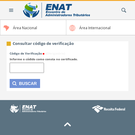
Ir
Busca
para
o
conteúdo.
Área Nacional
Área Internacional
|
Ir
para
Consultar código de verificação
a
Código de Verificação
(Obrigatório)
navegação
Informe o códido como consta no certificado.