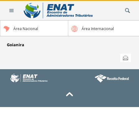
Ir
Busca
para
o
conteúdo.
Área Nacional
Área Internacional
|
Ir
para
Goianira
a
Ações
Enviar
do
navegação
documento