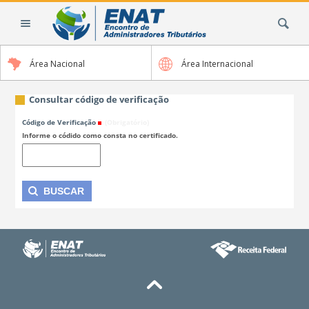
Ir
Busca
para
o
conteúdo.
Área Nacional
Área Internacional
|
Ir
para
Consultar código de verificação
a
Código de Verificação
(Obrigatório)
navegação
Informe o códido como consta no certificado.