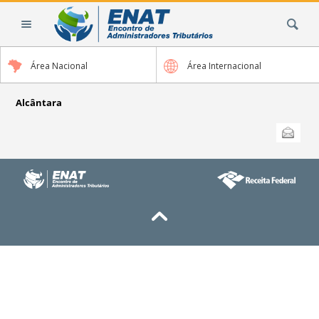
Ir
Busca
para
o
conteúdo.
Área Nacional
Área Internacional
|
Ir
para
Alcântara
a
Ações
Enviar
do
navegação
documento