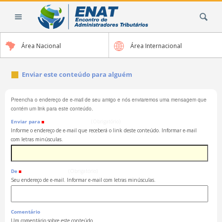
Ir
Busca
para
o
conteúdo.
Área Nacional
Área Internacional
|
Ir
para
Enviar este conteúdo para alguém
a
navegação
Preencha o endereço de e-mail de seu amigo e nós enviaremos uma mensagem que
contém um link para este conteúdo.
Enviar para
(Obrigatório)
Informe o endereço de e-mail que receberá o link deste conteúdo. Informar e-mail
com letras minúsculas.
De
(Obrigatório)
Seu endereço de e-mail. Informar e-mail com letras minúsculas.
Comentário
Um comentário sobre este conteúdo.