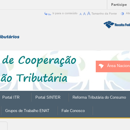
Participe
Ir para o conteúdo
Tamanho da Fonte
Alt
Área Nacion
Portal ITR
Portal SINTER
Reforma Tributária do Consumo
Grupos de Trabalho ENAT
Fale Conosco