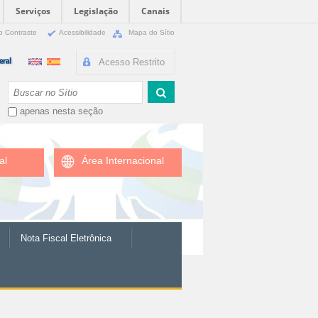
Serviços
Legislação
Canais
o Contraste
Acessibilidade
Mapa do Sítio
Acesso Restrito
Busca
apenas nesta seção
al
Área Internacional
Nota Fiscal Eletrônica