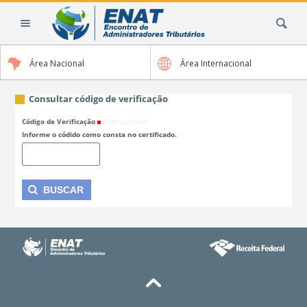
Ir
Busca
para
o
conteúdo.
Área Nacional
Área Internacional
|
Ir
para
Consultar código de verificação
a
Código de Verificação
(Obrigatório)
navegação
Informe o códido como consta no certificado.