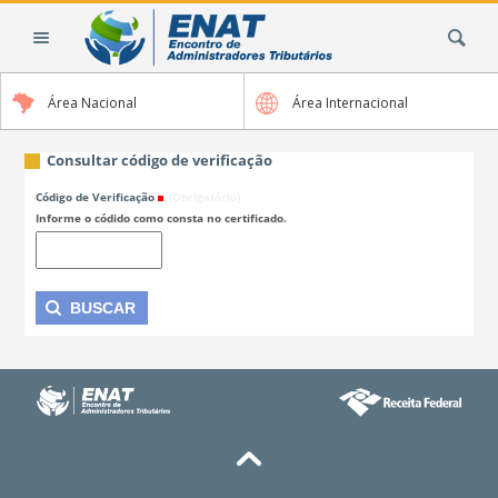
Ir
Busca
para
o
conteúdo.
Área Nacional
Área Internacional
|
Ir
para
Consultar código de verificação
a
Código de Verificação
(Obrigatório)
navegação
Informe o códido como consta no certificado.