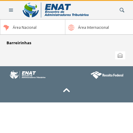
Ir
Busca
para
o
conteúdo.
Área Nacional
Área Internacional
|
Ir
para
Barreirinhas
a
Ações
Enviar
do
navegação
documento