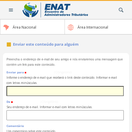
Ir
Busca
para
o
conteúdo.
Área Nacional
Área Internacional
|
Ir
para
Enviar este conteúdo para alguém
a
navegação
Preencha o endereço de e-mail de seu amigo e nós enviaremos uma mensagem que
contém um link para este conteúdo.
Enviar para
(Obrigatório)
Informe o endereço de e-mail que receberá o link deste conteúdo. Informar e-mail
com letras minúsculas.
De
(Obrigatório)
Seu endereço de e-mail. Informar e-mail com letras minúsculas.
Comentário
Um comentário sobre este conteúdo.