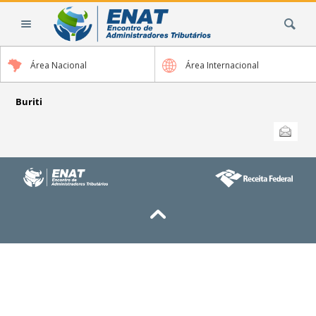
Ir
Busca
para
o
conteúdo.
Área Nacional
Área Internacional
|
Ir
para
Buriti
a
Ações
Enviar
do
navegação
documento