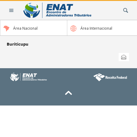
Ir
Busca
para
o
conteúdo.
Área Nacional
Área Internacional
|
Ir
para
Buriticupu
a
Ações
Enviar
do
navegação
documento