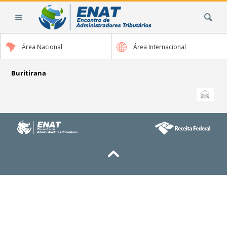
Ir
Busca
para
o
conteúdo.
Área Nacional
Área Internacional
|
Ir
para
Buritirana
a
Ações
Enviar
do
navegação
documento