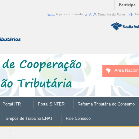
Participe
Ir para o conteúdo
Tamanho da Fonte
Alt
Área Nacion
Portal ITR
Portal SINTER
Reforma Tributária do Consumo
Grupos de Trabalho ENAT
Fale Conosco