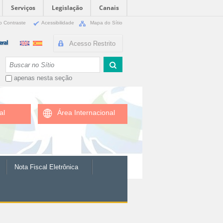
Serviços
Legislação
Canais
o Contraste
Acessibilidade
Mapa do Sítio
Acesso Restrito
Busca
apenas nesta seção
al
Área Internacional
Nota Fiscal Eletrônica