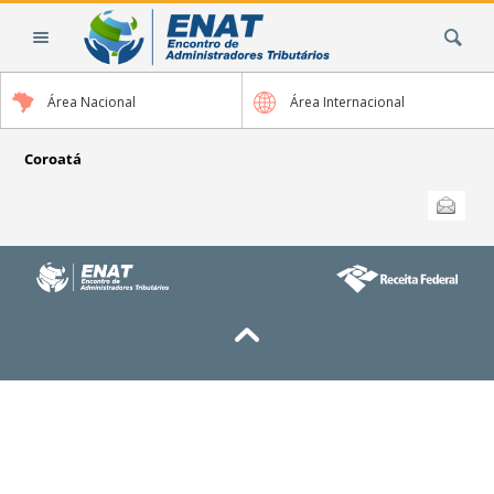
Ir
Busca
para
o
conteúdo.
Área Nacional
Área Internacional
|
Ir
para
Coroatá
a
Ações
Enviar
do
navegação
documento