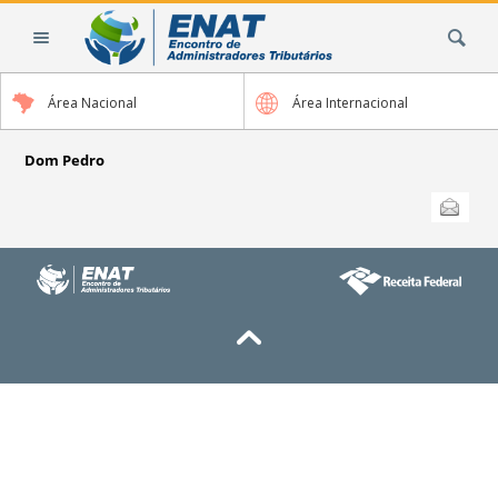
Ir
Busca
para
o
conteúdo.
Área Nacional
Área Internacional
|
Ir
para
Dom Pedro
a
Ações
Enviar
do
navegação
documento