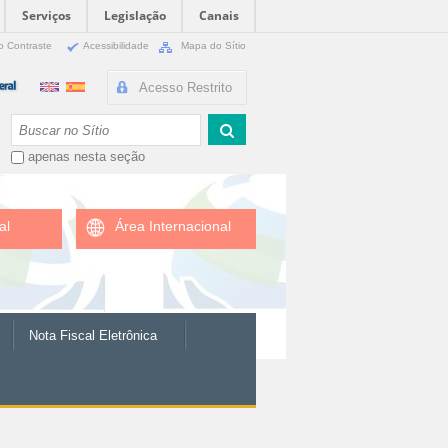
Serviços
Legislação
Canais
o Contraste
Acessibilidade
Mapa do Sítio
Acesso Restrito
Busca
apenas nesta seção
al
Área Internacional
Nota Fiscal Eletrônica