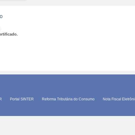
ão
)
rtificado.
TR
Portal SINTER
Reforma Tributária do Consumo
Nota Fiscal Eletrôn