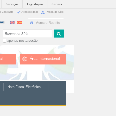
Serviços
Legislação
Canais
o Contraste
Acessibilidade
Mapa do Sítio
Acesso Restrito
Busca
apenas nesta seção
al
Área Internacional
Nota Fiscal Eletrônica