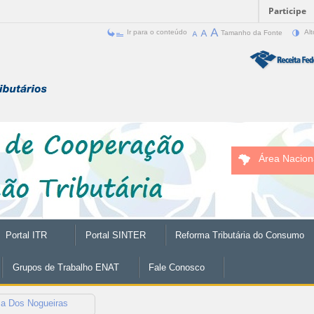
Participe
Ir para o conteúdo
Tamanho da Fonte
Alt
Área Nacion
Portal ITR
Portal SINTER
Reforma Tributária do Consumo
Grupos de Trabalho ENAT
Fale Conosco
za Dos Nogueiras