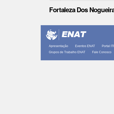
Fortaleza Dos Nogueir
Ações
do
documento
Apresentação
Eventos ENAT
Portal I
Grupos de Trabalho ENAT
Fale Conosco